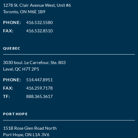
1278 St. Clair Avenue West, Unit #6
Toronto, ON M6E 1B9
PHONE:
416.532.5580
FAX:
416.532.8510
QUEBEC
3030 boul. Le Carrefour, Ste. 803
Laval, QC H7T 2P5
PHONE:
514.447.8951
FAX:
416.259.7178
TF:
888.365.3617
PORT HOPE
151B Rose Glen Road North
Port Hope, ON L1A 3V6