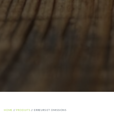
HOME
//
PRODUITS
//
ERREURS ET OMISSIONS